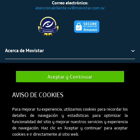
Correo electrónico:
atencionalcliente.sv@movistar.com.sv
Acerca de Movistar
Política ambiental
Atención al cliente
Aceptar y Continuar
Sobre nuestro Sistema de Gestión Ambiental
Déjanos tu mensaje
Cambiá a verde
Términos y regulaciones
AVISO DE COOKIES
Defensoría del cliente Movistar
Mapa de cobertura
Avisos legales
Para mejorar tu experiencia, utilizamos cookies para recordar los
Tarifas
detalles de navegación y estadísticas para optimizar la
Movistar El Salvador | Telefonía, Celulares e Internet Wifi –
Protección de datos
funcionalidad del sitio y mejorar nuestros servicios y experiencia
Movistar © 2026.
de navegación. Haz clic en ‘Aceptar y continuar’ para aceptar
Todos los derechos reservados.
Contenido ilegal
cookies e ir directamente al sitio web.