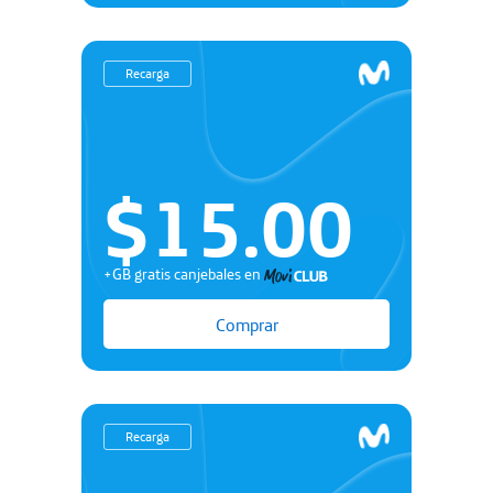
Recarga
$15.00
+GB gratis canjebales en
Comprar
Recarga