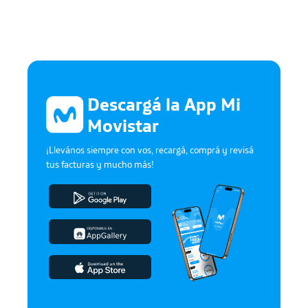
Descargá la App Mi
Movistar
¡Llevános siempre con vos, recargá, comprá y revisá
tus facturas y mucho más!