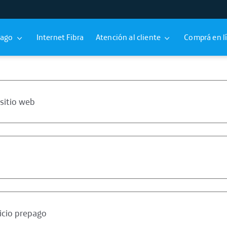
pago
Internet Fibra
Atención al cliente
Comprá en l
 sitio web
icio prepago