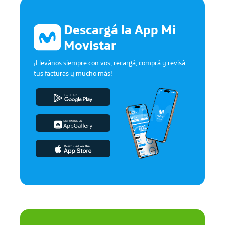
Descargá la App Mi
Movistar
¡Llevános siempre con vos, recargá, comprá y revisá
tus facturas y mucho más!