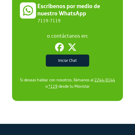
Escríbenos por medio de
nuestro WhatsApp
7119-7119
o contáctanos en:
Iniciar Chat
Si deseas hablar con nosotros, llámanos al
2244-0144
o
*119
desde tu Movistar