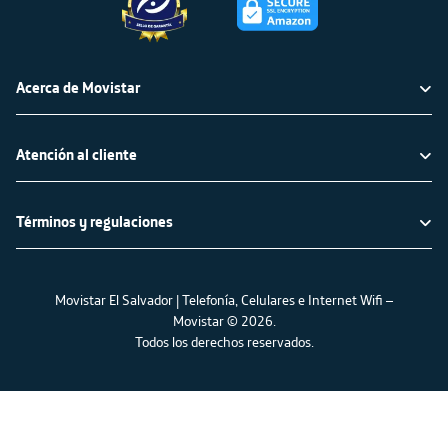
Acerca de Movistar
Política ambiental
Atención al cliente
Sobre nuestro Sistema de Gestión Ambiental
Déjanos tu mensaje
Cambiá a verde
Términos y regulaciones
Defensoría del cliente Movistar
Mapa de cobertura
Avisos legales
Tarifas
Movistar El Salvador | Telefonía, Celulares e Internet Wifi –
Protección de datos
Movistar © 2026.
Todos los derechos reservados.
Contenido ilegal
Requisitos para solicitar interconexión
Políticas de uso justo y razonable