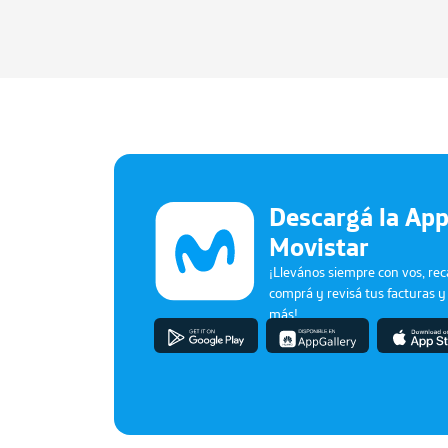
Descargá la App
Movistar
¡Llevános siempre con vos, rec
comprá y revisá tus facturas 
más!