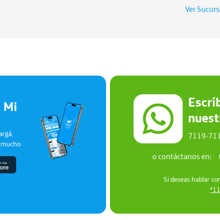
Ver Sucurs
Escrí
 Mi
nues
argá,
7119-71
y mucho
o contáctanos en:
Si deseas hablar co
*1