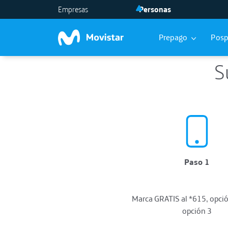
Skip to main content
Empresas
Personas
Prepago
Pos
S
Paso 1
Marca GRATIS al *615, opció
opción 3