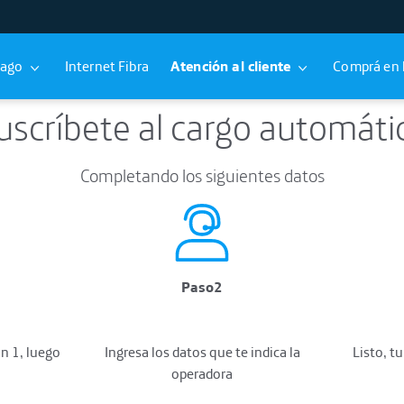
pago
Internet Fibra
Atención al cliente
Comprá en 
uscríbete al cargo automáti
Completando los siguientes datos
Paso2
Listo, t
n 1, luego
Ingresa los datos que te indica la
operadora