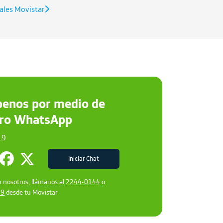
ales Movistar
benos por medio de
tro WhatsApp
19
Iniciar Chat
n nosotros, llámanos al
2244-0144
o
19
desde tu Movistar